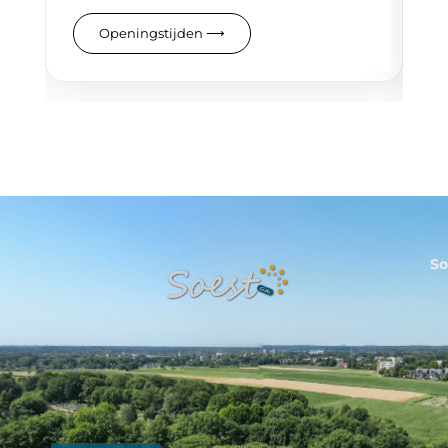
ov
Openingstijden
⟶
So