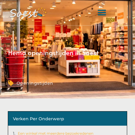
MAART 16, 2026
Hema openingstijden in Soest
Openingstijden
Verken Per Onderwerp
Een winkel met meerdere bezoekredenen