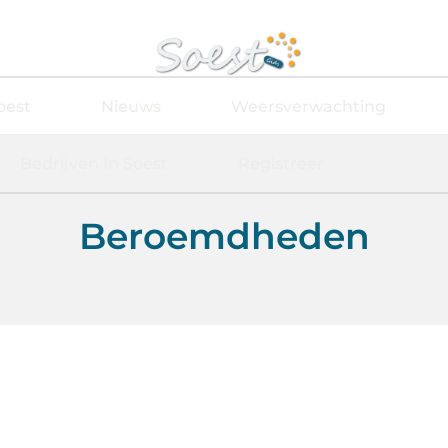
oest
Nieuws
Weersverwachting
Bedrijven In Soest
Registreer
Beroemdheden