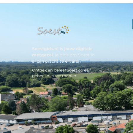
Soestgids.nl is jouw digitale
metgezel
, je gids om Soest in
al zijn pracht te ervaren
Ontdek en beleef Soest op een
geheel nieuwe manier!