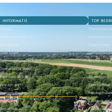
INFORMATIE
TOP BEDR
Nieuws
Dierenspecia
Weersverwachting
Hondentrim
Noodgeval
Legerdump
Over Soest
Lampenwinke
Openingstijden in Soest
Stoffenwinke
Opmerkelijk Soest
Tuinman
Bedrijven in Soest
Zwemmen
Wie zijn we?
Sportschool
Beroemdheden
Meubelmake
Contact
Carwash
Registreer
Feestlocatie