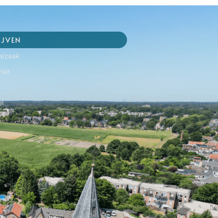
IJVEN
alzaak
mer
l
l
r