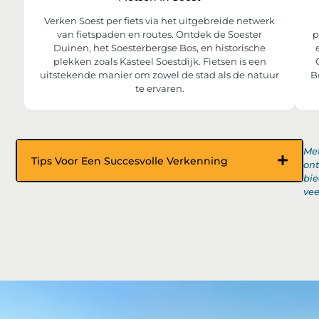
Verken Soest per fiets via het uitgebreide netwerk
van fietspaden en routes. Ontdek de Soester
p
Duinen, het Soesterbergse Bos, en historische
plekken zoals Kasteel Soestdijk. Fietsen is een
uitstekende manier om zowel de stad als de natuur
B
te ervaren.
Met
Tips Voor Een Succesvolle Verkenning
ont
bie
vee