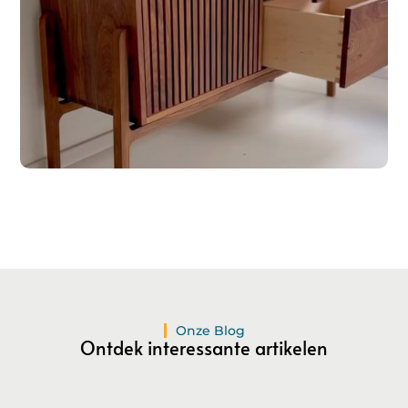
Registreer hier!
Ons platform maakt het gemakkelijk om te beginnen met
publiceren.
Registreer
vandaag nog en start je
publicatieavontuur!
Registreer Nu
Onze Blog
Ontdek interessante artikelen