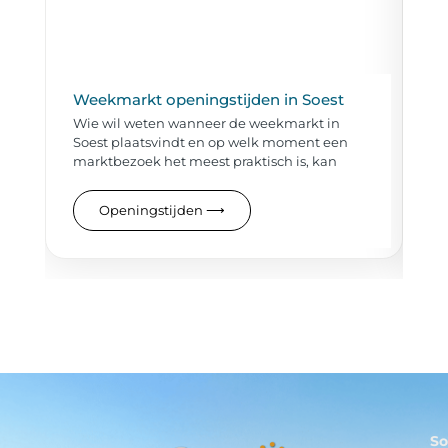
Weekmarkt openingstijden in Soest
Ta
Wie wil weten wanneer de weekmarkt in
Wi
Soest plaatsvindt en op welk moment een
to
marktbezoek het meest praktisch is, kan
al
ov
Openingstijden
⟶
So