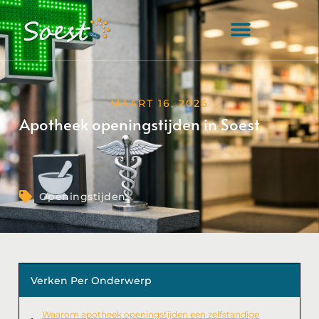
MAART 16, 2026
Apotheek openingstijden in Soest
Openingstijden
Verken Per Onderwerp
Waarom apotheek openingstijden een zelfstandige