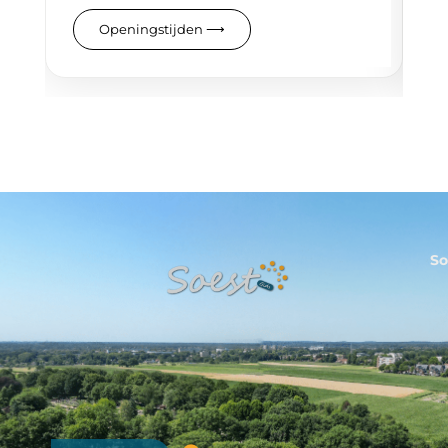
Openingstijden
⟶
So