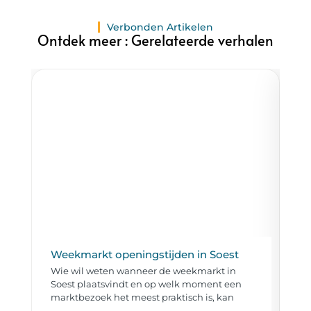
Verbonden Artikelen
Ontdek meer : Gerelateerde verhalen
Weekmarkt openingstijden in Soest
Ta
Wie wil weten wanneer de weekmarkt in
Wi
Soest plaatsvindt en op welk moment een
to
marktbezoek het meest praktisch is, kan
al
ov