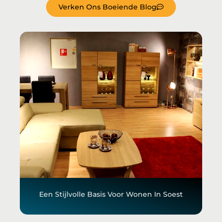
Verken Ons Boeiende Blog
Een Stijlvolle Basis Voor Wonen In Soest
E