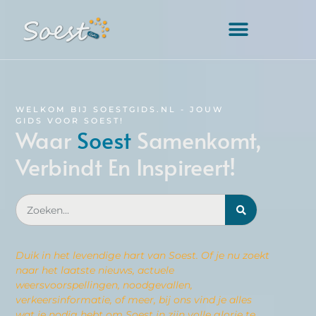
WELKOM BIJ SOESTGIDS.NL - JOUW
GIDS VOOR SOEST!
Waar
Soest
Samenkomt,
Verbindt En Inspireert!
Duik in het levendige hart van Soest. Of je nu zoekt
naar het laatste nieuws, actuele
weersvoorspellingen, noodgevallen,
verkeersinformatie, of meer, bij ons vind je alles
wat je nodig hebt om Soest in zijn volle glorie te