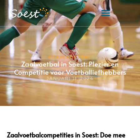
#ZAALVOETBAL
Zaalvoetbal in Soest: Plezier en
Competitie voor Voetballiefhebbers
JANUARI 11, 2024
Zaalvoetbalcompetities in Soest: Doe mee