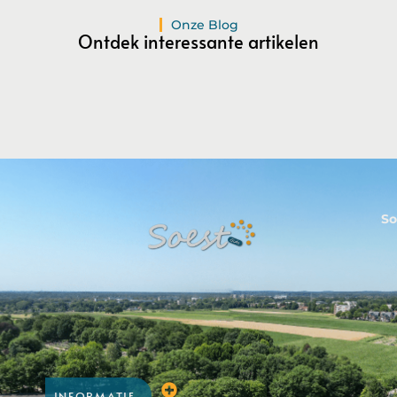
Registreer Nu
Onze Blog
Ontdek interessante artikelen
So
INFORMATIE