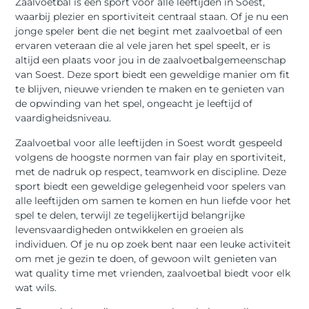
Zaalvoetbal is een sport voor alle leeftijden in Soest,
waarbij plezier en sportiviteit centraal staan. Of je nu een
jonge speler bent die net begint met zaalvoetbal of een
ervaren veteraan die al vele jaren het spel speelt, er is
altijd een plaats voor jou in de zaalvoetbalgemeenschap
van Soest. Deze sport biedt een geweldige manier om fit
te blijven, nieuwe vrienden te maken en te genieten van
de opwinding van het spel, ongeacht je leeftijd of
vaardigheidsniveau.
Zaalvoetbal voor alle leeftijden in Soest wordt gespeeld
volgens de hoogste normen van fair play en sportiviteit,
met de nadruk op respect, teamwork en discipline. Deze
sport biedt een geweldige gelegenheid voor spelers van
alle leeftijden om samen te komen en hun liefde voor het
spel te delen, terwijl ze tegelijkertijd belangrijke
levensvaardigheden ontwikkelen en groeien als
individuen. Of je nu op zoek bent naar een leuke activiteit
om met je gezin te doen, of gewoon wilt genieten van
wat quality time met vrienden, zaalvoetbal biedt voor elk
wat wils.