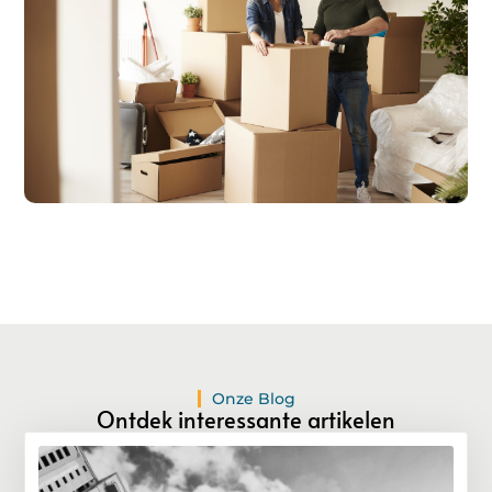
Registreer hier!
Ons platform maakt het gemakkelijk om te beginnen met
publiceren.
Registreer
vandaag nog en start je
publicatieavontuur!
Registreer Nu
Onze Blog
Ontdek interessante artikelen