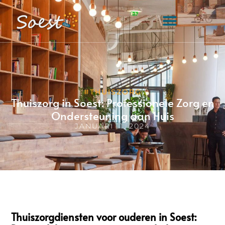
#THUISZORG
Thuiszorg in Soest: Professionele Zorg en
Ondersteuning aan Huis
JANUARI 11, 2024
Thuiszorgdiensten voor ouderen in Soest: