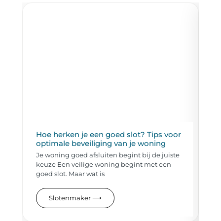
Hoe herken je een goed slot? Tips voor
O
optimale beveiliging van je woning
H
Pr
Je woning goed afsluiten begint bij de juiste
Sl
keuze Een veilige woning begint met een
ie
goed slot. Maar wat is
ge
on
Slotenmaker
⟶