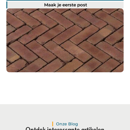
Maak je eerste post
Registreer hier!
Ons platform maakt het gemakkelijk om te beginnen met
publiceren.
Registreer
vandaag nog en start je
publicatieavontuur!
Registreer Nu
Onze Blog
Ontdek interessante artikelen