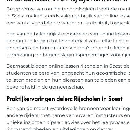
De opkomst van online technologieën heeft de manie
in Soest maken steeds vaker gebruik van online lesse
een aantal voordelen, waaronder flexibiliteit, toegan
Een van de belangrijkste voordelen van online lesse
toegang te krijgen tot lesmateriaal vanaf elke locati
te passen aan hun drukke schema’s en om te leren i
leerervaring en hogere slagingspercentages voor rij
Daarnaast bieden online lessen rijscholen in Soest d
studenten te bereiken, ongeacht hun geografische lo
te laten groeien en hun diensten aan te bieden aan 
bekendheid in de gemeenschap.
Praktijkervaringen delen: Rijscholen in Soest
Een van de meest waardevolle bronnen voor leerlingen
andere rijders, met name van ervaren instructeurs en
unieke inzichten, tips en advies over het leerproces
rijomstandigheden en uitdagingen op de weg.