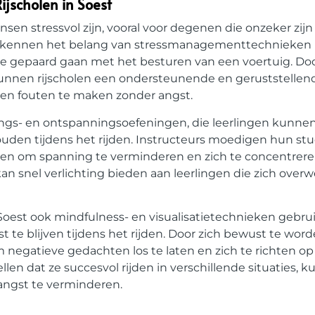
jscholen in Soest
sen stressvol zijn, vooral voor degenen die onzeker zij
 erkennen het belang van stressmanagementtechnieken 
 gepaard gaan met het besturen van een voertuig. Door
nnen rijscholen een ondersteunende en geruststelle
en en fouten te maken zonder angst.
ngs- en ontspanningsoefeningen, die leerlingen kunne
ouden tijdens het rijden. Instructeurs moedigen hun st
en om spanning te verminderen en zich te concentrer
an snel verlichting bieden aan leerlingen die zich over
Soest ook mindfulness- en visualisatietechnieken gebr
 te blijven tijdens het rijden. Door zich bewust te wor
negatieve gedachten los te laten en zich te richten op 
ellen dat ze succesvol rijden in verschillende situaties, 
angst te verminderen.