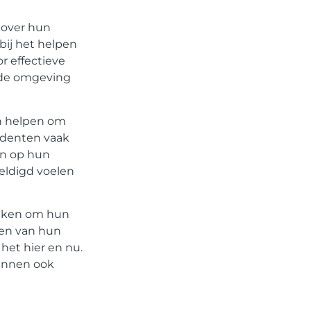
n over hun
bij het helpen
 effectieve
nde omgeving
n helpen om
udenten vaak
en op hun
weldigd voelen
uiken om hun
den van hun
het hier en nu.
kunnen ook