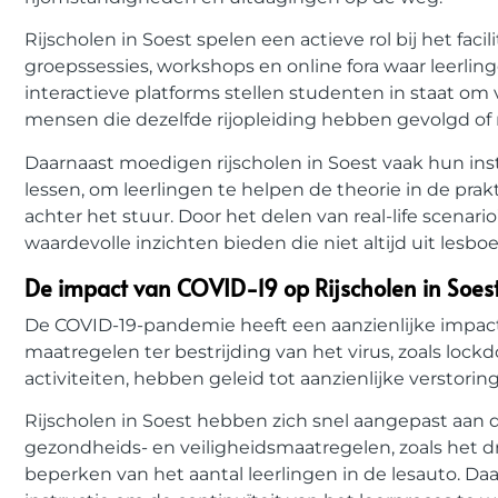
Rijscholen in Soest spelen een actieve rol bij het fac
groepssessies, workshops en online fora waar leerli
interactieve platforms stellen studenten in staat om
mensen die dezelfde rijopleiding hebben gevolgd o
Daarnaast moedigen rijscholen in Soest vaak hun ins
lessen, om leerlingen te helpen de theorie in de pra
achter het stuur. Door het delen van real-life scenar
waardevolle inzichten bieden die niet altijd uit le
De impact van COVID-19 op Rijscholen in Soes
De COVID-19-pandemie heeft een aanzienlijke impact g
maatregelen ter bestrijding van het virus, zoals loc
activiteiten, hebben geleid tot aanzienlijke verstor
Rijscholen in Soest hebben zich snel aangepast aa
gezondheids- en veiligheidsmaatregelen, zoals het d
beperken van het aantal leerlingen in de lesauto. Daar