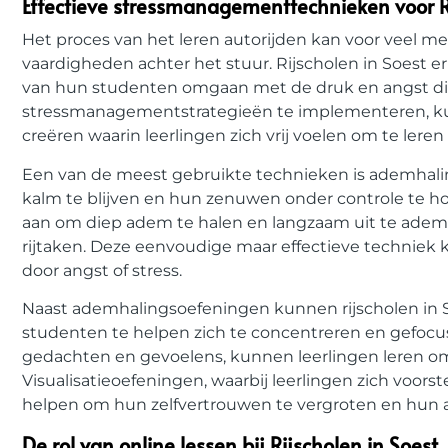
Effectieve stressmanagementtechnieken voor Ri
Het proces van het leren autorijden kan voor veel men
vaardigheden achter het stuur. Rijscholen in Soest
van hun studenten omgaan met de druk en angst die
stressmanagementstrategieën te implementeren, ku
creëren waarin leerlingen zich vrij voelen om te ler
Een van de meest gebruikte technieken is ademhali
kalm te blijven en hun zenuwen onder controle te h
aan om diep adem te halen en langzaam uit te adem
rijtaken. Deze eenvoudige maar effectieve techniek k
door angst of stress.
Naast ademhalingsoefeningen kunnen rijscholen in 
studenten te helpen zich te concentreren en gefocust
gedachten en gevoelens, kunnen leerlingen leren om 
Visualisatieoefeningen, waarbij leerlingen zich voorst
helpen om hun zelfvertrouwen te vergroten en hun 
De rol van online lessen bij Rijscholen in Soest