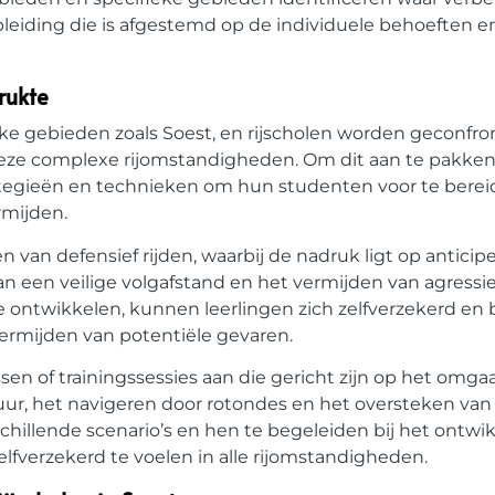
ijopleiding die is afgestemd op de individuele behoeften
rukte
jke gebieden zoals Soest, en rijscholen worden geconfr
eze complexe rijomstandigheden. Om dit aan te pakken
rategieën en technieken om hun studenten voor te berei
rmijden.
 van defensief rijden, waarbij de nadruk ligt op anticip
een veilige volgafstand en het vermijden van agressief
te ontwikkelen, kunnen leerlingen zich zelfverzekerd e
vermijden van potentiële gevaren.
ssen of trainingssessies aan die gericht zijn op het omg
itsuur, het navigeren door rotondes en het oversteken va
rschillende scenario’s en hen te begeleiden bij het ontw
elfverzekerd te voelen in alle rijomstandigheden.