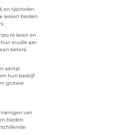
 en rijscholen
ne lessen bieden
s.
mpo te leren en
m hun studie aan
 een betere
er aantal
om hun bedrijf
en grotere
ervaringen van
gen bieden
rschillende