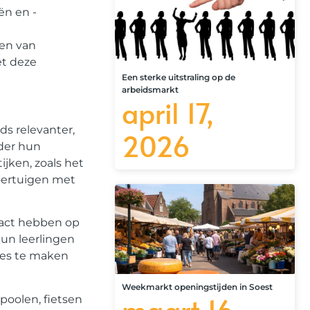
ën en -
men van
et deze
Een sterke uitstraling op de
arbeidsmarkt
april 17,
s relevanter,
2026
nder hun
jken, zoals het
voertuigen met
pact hebben op
un leerlingen
zes te maken
Weekmarkt openingstijden in Soest
maart 16,
poolen, fietsen