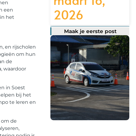
 hen
2026
an een
in het
Maak je eerste post
, en rijscholen
logieën om hun
an de
a, waardoor
en in Soest
elpen bij het
mpo te leren en
, om de
lyseren,
Registreer hier!
ering nodig is.