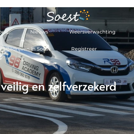
oest
Nieuws
Weersverwachting
Bedrijven In Soest
Registreer
 veilig en zelfverzekerd