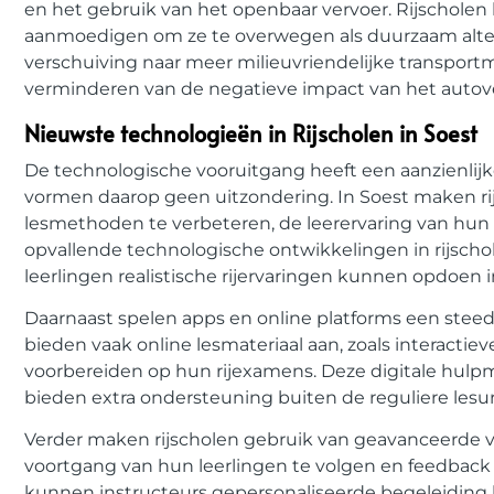
en het gebruik van het openbaar vervoer. Rijscholen
aanmoedigen om ze te overwegen als duurzaam alterna
verschuiving naar meer milieuvriendelijke transport
verminderen van de negatieve impact van het autove
Nieuwste technologieën in Rijscholen in Soest
De technologische vooruitgang heeft een aanzienlijk
vormen daarop geen uitzondering. In Soest maken r
lesmethoden te verbeteren, de leerervaring van hun s
opvallende technologische ontwikkelingen in rijscho
leerlingen realistische rijervaringen kunnen opdoen 
Daarnaast spelen apps en online platforms een steeds 
bieden vaak online lesmateriaal aan, zoals interactie
voorbereiden op hun rijexamens. Deze digitale hulpm
bieden extra ondersteuning buiten de reguliere lesu
Verder maken rijscholen gebruik van geavanceerde 
voortgang van hun leerlingen te volgen en feedback 
kunnen instructeurs gepersonaliseerde begeleiding b