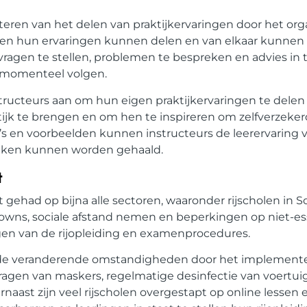
iliteren van het delen van praktijkervaringen door het or
ngen hun ervaringen kunnen delen en van elkaar kunnen 
 vragen te stellen, problemen te bespreken en advies in
f momenteel volgen.
tructeurs aan om hun eigen praktijkervaringen te delen 
ktijk te brengen en om hen te inspireren om zelfverzeke
io’s en voorbeelden kunnen instructeurs de leerervaring v
sboeken kunnen worden gehaald.
t
ehad op bijna alle sectoren, waaronder rijscholen in S
kdowns, sociale afstand nemen en beperkingen op niet-es
ingen van de rijopleiding en examenprocedures.
n de veranderende omstandigheden door het implemente
ragen van maskers, regelmatige desinfectie van voertui
naast zijn veel rijscholen overgestapt op online lessen e