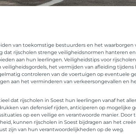
pleiden van toekomstige bestuurders en het waarborgen 
ang dat rijscholen strenge veiligheidsnormen hanteren e
bieden aan hun leerlingen. Veiligheidstips voor rijscholen
iligheidsgordels, het vermijden van afleiding tijdens h
egelmatig controleren van de voertuigen op eventuele g
ragen aan het verminderen van verkeersongevallen en he
tieel dat rijscholen in Soest hun leerlingen vanaf het all
drukken van defensief rijden, anticiperen op mogelijke 
ituaties op een veilige en verantwoorde manier. Door t
gheid, kunnen rijscholen in Soest bijdragen aan het creë
ust zijn van hun verantwoordelijkheden op de weg.