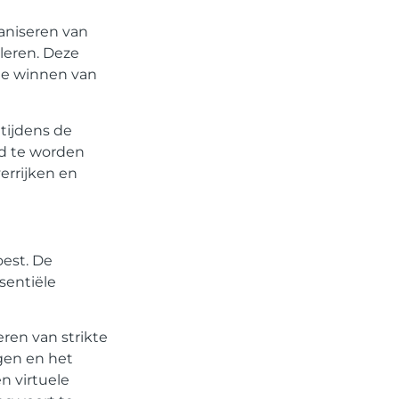
ganiseren van
leren. Deze
 te winnen van
tijdens de
rd te worden
errijken en
oest. De
sentiële
ren van strikte
gen en het
n virtuele