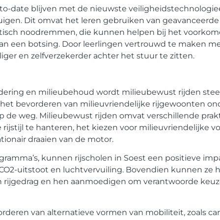
p-to-date blijven met de nieuwste veiligheidstechnologie
tuigen. Dit omvat het leren gebruiken van geavanceerde
omatisch noodremmen, die kunnen helpen bij het voorko
 van een botsing. Door leerlingen vertrouwd te maken m
ger en zelfverzekerder achter het stuur te zitten.
ring en milieubehoud wordt milieubewust rijden steed
bij het bevorderen van milieuvriendelijke rijgewoonten o
de weg. Milieubewust rijden omvat verschillende prakti
ijstijl te hanteren, het kiezen voor milieuvriendelijke 
tionair draaien van de motor.
ogramma’s, kunnen rijscholen in Soest een positieve im
CO2-uitstoot en luchtvervuiling. Bovendien kunnen ze h
n rijgedrag en hen aanmoedigen om verantwoorde keu
rderen van alternatieve vormen van mobiliteit, zoals car