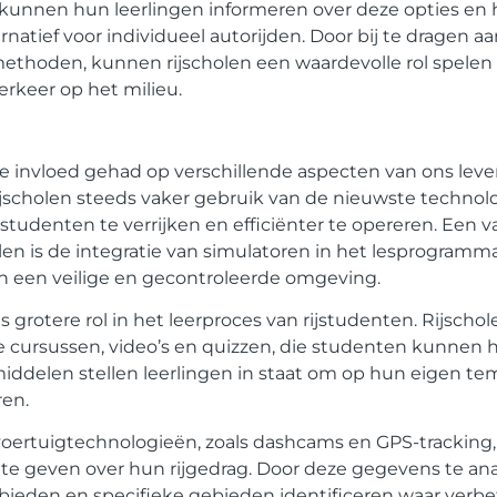
 kunnen hun leerlingen informeren over deze opties en
tief voor individueel autorijden. Door bij te dragen a
methoden, kunnen rijscholen een waardevolle rol spelen 
rkeer op het milieu.
e invloed gehad op verschillende aspecten van ons leven
ijscholen steeds vaker gebruik van de nieuwste techno
tudenten te verrijken en efficiënter te opereren. Een v
len is de integratie van simulatoren in het lesprogramm
in een veilige en gecontroleerde omgeving.
grotere rol in het leerproces van rijstudenten. Rijschol
ve cursussen, video’s en quizzen, die studenten kunnen h
iddelen stellen leerlingen in staat om op hun eigen te
ren.
voertuigtechnologieën, zoals dashcams en GPS-tracking
te geven over hun rijgedrag. Door deze gegevens te ana
ieden en specifieke gebieden identificeren waar verbet