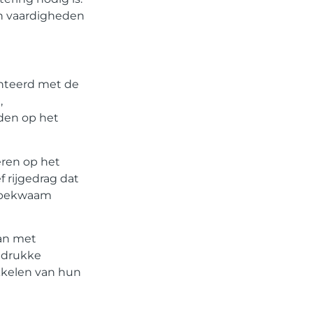
 en vaardigheden
Ons platform maakt het
gemakkelijk om te beginnen met
publiceren.
Registreer
vandaag
nog en start je
onteerd met de
publicatieavontuur!
,
den op het
Registreer Nu
eren op het
 rijgedrag dat
n bekwaam
aan met
n drukke
ikkelen van hun