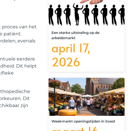
 proces van het
Een sterke uitstraling op de
 patiënt.
arbeidsmarkt
rdelen, evenals
april 17,
2026
entuele eerdere
heid. Dit helpt
ifieke
orthopedische
orkeuren. Dit
hikbaar zijn
Weekmarkt openingstijden in Soest
maart 16,