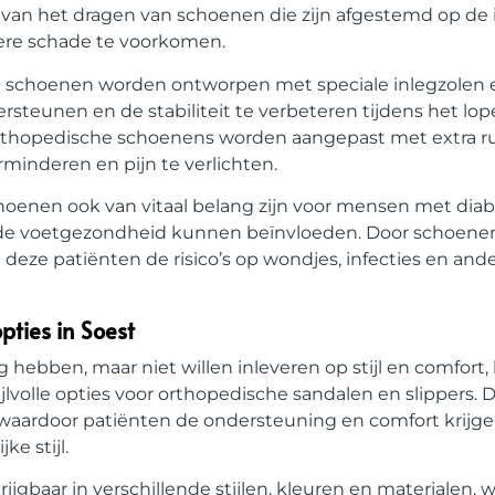
van het dragen van schoenen die zijn afgestemd op de 
ere schade te voorkomen.
 schoenen worden ontworpen met speciale inlegzolen 
eunen en de stabiliteit te verbeteren tijdens het lop
thopedische schoenens worden aangepast met extra ru
minderen en pijn te verlichten.
enen ook van vitaal belang zijn voor mensen met diab
de voetgezondheid kunnen beïnvloeden. Door schoenen
eze patiënten de risico’s op wondjes, infecties en and
pties in Soest
ebben, maar niet willen inleveren op stijl en comfort,
ijlvolle opties voor orthopedische sandalen en slippers. 
ardoor patiënten de ondersteuning en comfort krijgen
e stijl.
ijgbaar in verschillende stijlen, kleuren en materialen, 