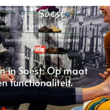
oest
Nieuws
Weersverwachting
Bedrijven In Soest
Registreer
n in Soest: Op maat
 functionaliteit.