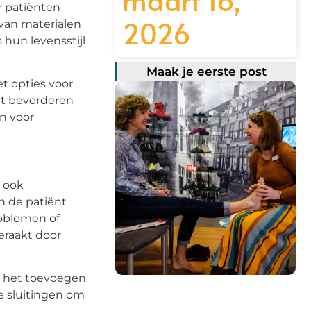
r patiënten
2026
 van materialen
 hun levensstijl
Maak je eerste post
t opties voor
het bevorderen
n voor
 ook
n de patiënt
oblemen of
eraakt door
, het toevoegen
e sluitingen om
Registreer hier!