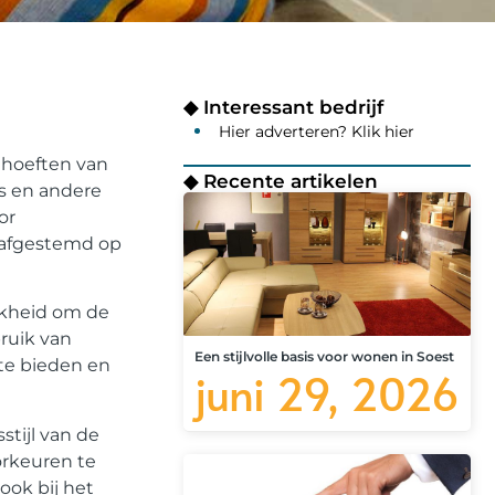
◆ Interessant bedrijf
Hier adverteren? Klik hier
ehoeften van
◆ Recente artikelen
s en andere
or
n afgestemd op
jkheid om de
ruik van
Een stijlvolle basis voor wonen in Soest
 te bieden en
juni 29, 2026
tijl van de
orkeuren te
ook bij het