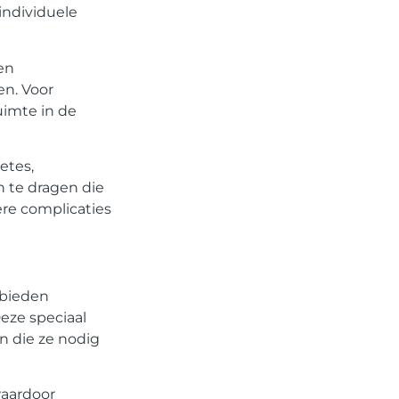
individuele
en
en. Voor
imte in de
etes,
 te dragen die
ere complicaties
 bieden
Deze speciaal
 die ze nodig
waardoor