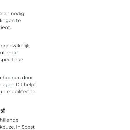
elen nodig
dingen te
iënt.
 noodzakelijk
ullende
specifieke
 schoenen door
agen. Dit helpt
n mobiliteit te
st
hillende
keuze. In Soest