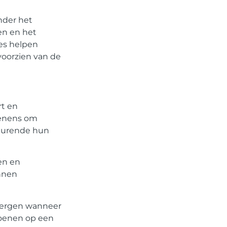
nder het
Ons platform maakt het
gemakkelijk om te beginnen met
en en het
publiceren.
Registreer
vandaag
ces helpen
nog en start je
voorzien van de
publicatieavontuur!
Registreer Nu
rt en
oenens om
edurende hun
en en
unnen
 bergen wanneer
hoenen op een