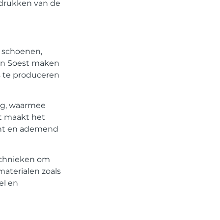
ndrukken van de
e schoenen,
 In Soest maken
 te produceren
ing, waarmee
t maakt het
icht en ademend
echnieken om
materialen zoals
el en