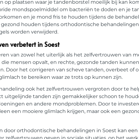
n op plaatsen waar je tandenborstel moeilijk bij kan ko
oride mondspoelmiddel om bacteriën te doden en je ta
orkomen en je mond fris te houden tijdens de behandel
d gezond houden tijdens orthodontische behandelingen 
gels worden verwijderd.
wen verbetert in Soest
eren van zowel het uiterlijk als het zelfvertrouwen van m
n die mensen opvalt, en rechte, gezonde tanden kunnen
n. Door het corrigeren van scheve tanden, overbeet of
limlach te bereiken waar ze trots op kunnen zijn.
andeling ook het zelfvertrouwen vergroten door te hel
 uitgelijnde tanden zijn gemakkelijker schoon te hou
ndoeningen en andere mondproblemen. Door te invester
lleen een mooiere glimlach krijgen, maar ook een gezo
wen door orthodontische behandelingen in Soest kan een
elfvertrouwen geven in sociale situaties, op het werk