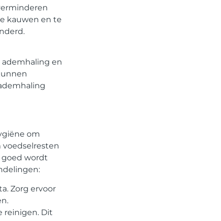
 verminderen
 te kauwen en te
Ons platform maakt het
gemakkelijk om te beginnen met
nderd.
publiceren.
Registreer
vandaag
nog en start je
publicatieavontuur!
e ademhaling en
 kunnen
Registreer Nu
 ademhaling
hygiëne om
 voedselresten
t goed wordt
ndelingen:
a. Zorg ervoor
en.
 reinigen. Dit