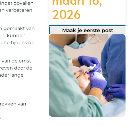
minder opvallen
2026
len verbeteren
ijn gemaakt van
Maak je eerste post
ijn, kunnen
iëne tijdens de
k van de ernst
hreven door de
nder lange
ttrekken van
e
Registreer hier!