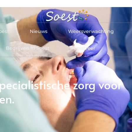
oest
Nieuws
Weersverwachting
Bedrijven In Soest
Registreer
pecialistische zorg voor
en.