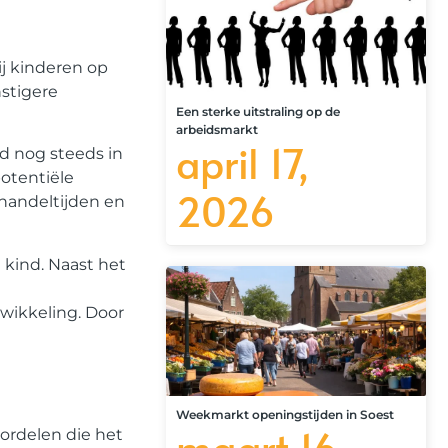
ij kinderen op
nstigere
Een sterke uitstraling op de
arbeidsmarkt
april 17,
nd nog steeds in
potentiële
2026
ehandeltijden en
 kind. Naast het
wikkeling. Door
Weekmarkt openingstijden in Soest
maart 16,
ordelen die het