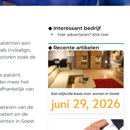
◆ Interessant bedrijf
Hier adverteren? Klik hier
patiënten een
◆ Recente artikelen
ls Invisalign,
actoren zoals de
 patiënt.
nder meer het
afhankelijk van
Een stijlvolle basis voor wonen in Soest
juni 29, 2026
beteren van de
betert en de
ënten in Soest