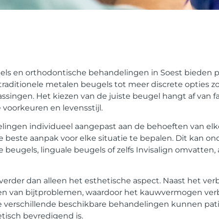
gels en orthodontische behandelingen in Soest bieden 
raditionele metalen beugels tot meer discrete opties zoa
ssingen. Het kiezen van de juiste beugel hangt af van f
voorkeuren en levensstijl.
ingen individueel aangepast aan de behoeften van elke
beste aanpak voor elke situatie te bepalen. Dit kan o
beugels, linguale beugels of zelfs Invisalign omvatten, 
verder dan alleen het esthetische aspect. Naast het ver
eren van bijtproblemen, waardoor het kauwvermogen ver
 verschillende beschikbare behandelingen kunnen pati
tisch bevredigend is.