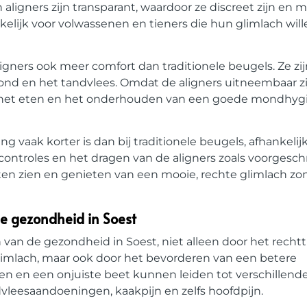
n aligners zijn transparant, waardoor ze discreet zijn en 
kelijk voor volwassenen en tieners die hun glimlach wil
ligners ook meer comfort dan traditionele beugels. Ze z
 mond en het tandvlees. Omdat de aligners uitneembaar z
bij het eten en het onderhouden van een goede mondhyg
g vaak korter is dan bij traditionele beugels, afhankelij
ontroles en het dragen van de aligners zoals voorgesc
aten zien en genieten van een mooie, rechte glimlach zo
de gezondheid in Soest
n van de gezondheid in Soest, niet alleen door het rech
limlach, maar ook door het bevorderen van een betere
 en een onjuiste beet kunnen leiden tot verschillend
leesaandoeningen, kaakpijn en zelfs hoofdpijn.