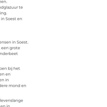
men.
ndglazuur te
ing.
in Soest en
ensen in Soest.
 een grote
 onderbeet
pen bij het
den en
en in
ndere mond en
 levenslange
 en in