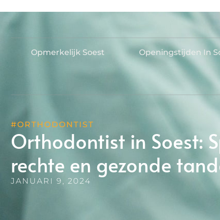
Opmerkelijk Soest
Openingstijden In S
#ORTHODONTIST
Orthodontist in Soest: S
rechte en gezonde tand
JANUARI 9, 2024