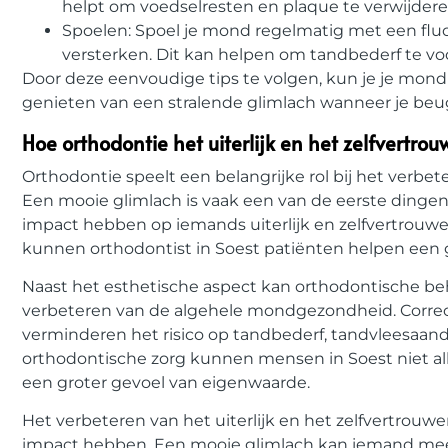
helpt om voedselresten en plaque te verwijdere
Spoelen: Spoel je mond regelmatig met een flu
versterken. Dit kan helpen om tandbederf te vo
Door deze eenvoudige tips te volgen, kun je je mon
genieten van een stralende glimlach wanneer je beu
Hoe orthodontie het uiterlijk en het zelfvertrou
Orthodontie speelt een belangrijke rol bij het verbet
Een mooie glimlach is vaak een van de eerste dinge
impact hebben op iemands uiterlijk en zelfvertrouwe
kunnen orthodontist in Soest patiënten helpen een g
Naast het esthetische aspect kan orthodontische beh
verbeteren van de algehele mondgezondheid. Correct
verminderen het risico op tandbederf, tandvleesaa
orthodontische zorg kunnen mensen in Soest niet a
een groter gevoel van eigenwaarde.
Het verbeteren van het uiterlijk en het zelfvertrou
impact hebben. Een mooie glimlach kan iemand meer z