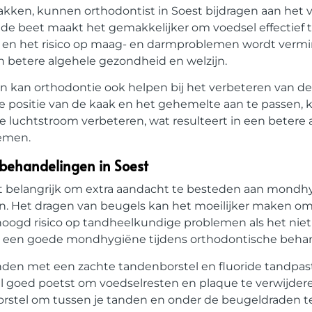
akken, kunnen orthodontist in Soest bijdragen aan het
lijnde beet maakt het gemakkelijker om voedsel effectief
rd en het risico op maag- en darmproblemen wordt vermi
betere algehele gezondheid en welzijn.
n kan orthodontie ook helpen bij het verbeteren van d
e positie van de kaak en het gehemelte aan te passen,
 luchtstroom verbeteren, wat resulteert in een betere
lemen.
 behandelingen in Soest
het belangrijk om extra aandacht te besteden aan mond
. Het dragen van beugels kan het moeilijker maken om
rhoogd risico op tandheelkundige problemen als het nie
van een goede mondhygiëne tijdens orthodontische beha
anden met een zachte tandenborstel en fluoride tandpast
el goed poetst om voedselresten en plaque te verwijder
borstel om tussen je tanden en onder de beugeldraden te