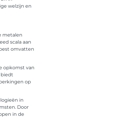
ige welzijn en
le metalen
eed scala aan
Soest omvatten
de opkomst van
 biedt
beperkingen op
logieën in
omsten. Door
open in de