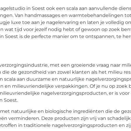
nagelstudio in Soest ook een scala aan aanvullende dien
jongen. Van handmassages en warmtebehandelingen to
gje luxe toe aan je nagelervaring en laten je volledig 
en wat tijd voor jezelf nodig hebt of gewoon op zoek ben
n Soest is de perfecte manier om te ontspannen, te hers
erzorgingsindustrie, met een groeiende vraag naar mili
die de gezondheid van zowel klanten als het milieu re
en scala aan duurzame en natuurlijke nagelverzorgingsp
n en milieuvriendelijke verpakkingen. Of je nu op zoek 
ilieuvriendelijke nagelverzorgingsproducten, er is voor e
n Soest.
t natuurlijke en biologische ingrediënten die de gez
gieën verminderen. Deze producten zijn vrij van schadeli
offen in traditionele nagelverzorgingsproducten en zijn