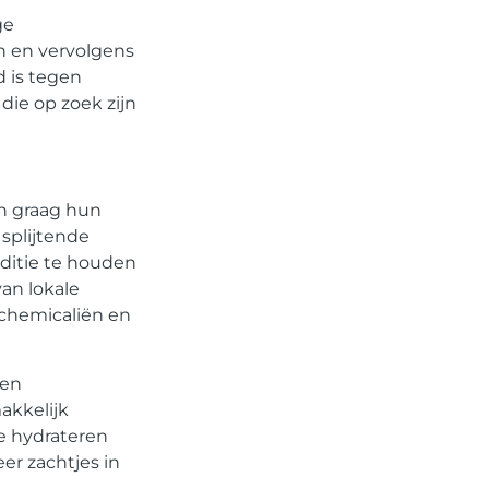
ge
Registreer hier!
n en vervolgens
d is tegen
Ons platform maakt het
die op zoek zijn
gemakkelijk om te beginnen met
publiceren.
Registreer
vandaag
nog en start je
publicatieavontuur!
en graag hun
 splijtende
Registreer Nu
nditie te houden
an lokale
 chemicaliën en
 en
akkelijk
te hydrateren
er zachtjes in