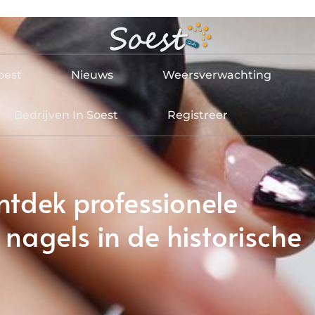
oest
Nieuws
Weersverwachting
Bedrijven In Soest
Registreer
ntdek professionele
 nagels in de historische