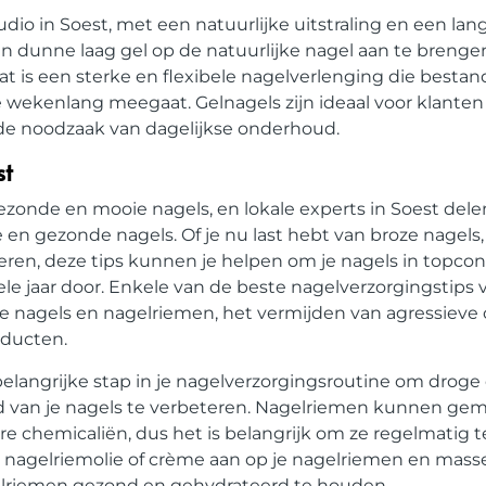
dio in Soest, met een natuurlijke uitstraling en een lan
 dunne laag gel op de natuurlijke nagel aan te brenge
at is een sterke en flexibele nagelverlenging die bestan
 wekenlang meegaat. Gelnagels zijn ideaal voor klanten 
r de noodzaak van dagelijkse onderhoud.
st
ezonde en mooie nagels, en lokale experts in Soest del
en gezonde nagels. Of je nu last hebt van broze nagels,
eren, deze tips kunnen je helpen om je nagels in topco
e jaar door. Enkele van de beste nagelverzorgingstips v
 je nagels en nagelriemen, het vermijden van agressieve
ducten.
belangrijke stap in je nagelverzorgingsroutine om droge
van je nagels te verbeteren. Nagelriemen kunnen gem
re chemicaliën, dus het is belangrijk om ze regelmatig 
nagelriemolie of crème aan op je nagelriemen en masse
gelriemen gezond en gehydrateerd te houden.