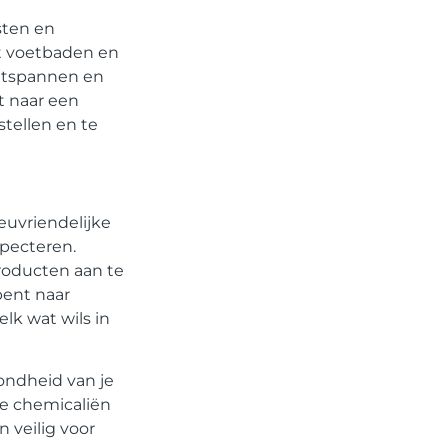
sten en
t voetbaden en
ontspannen en
t naar een
tellen en te
euvriendelijke
specteren.
roducten aan te
bent naar
lk wat wils in
ondheid van je
jke chemicaliën
 veilig voor