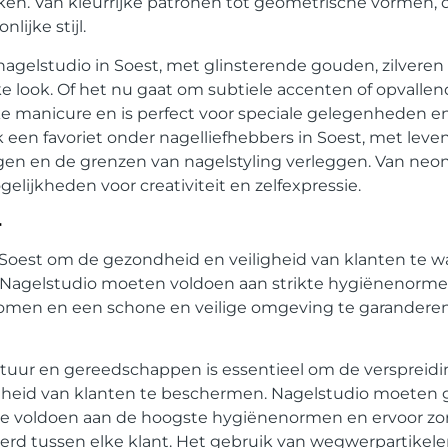
kken. Van kleurrijke patronen tot geometrische vormen, de
ijke stijl.
nagelstudio in Soest
, met glinsterende gouden, zilvere
 look. Of het nu gaat om subtiele accenten of opvallen
ke manicure en is perfect voor speciale gelegenheden en
een favoriet onder nagelliefhebbers in Soest, met leve
en en de grenzen van nagelstyling verleggen. Van neo
elijkheden voor creativiteit en zelfexpressie.
t
n Soest om de gezondheid en veiligheid van klanten te 
 Nagelstudio moeten voldoen aan strikte hygiënenormen
rkomen en een schone en veilige omgeving te garandere
atuur en gereedschappen is essentieel om de verspreidi
dheid van klanten te beschermen. Nagelstudio moeten
die voldoen aan de hoogste hygiënenormen en ervoor zor
d tussen elke klant. Het gebruik van wegwerpartikelen, 