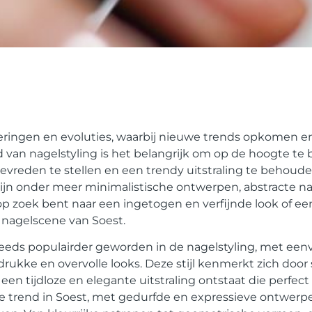
ringen en evoluties, waarbij nieuwe trends opkomen e
van nagelstyling is het belangrijk om op de hoogte te b
vreden te stellen en een trendy uitstraling te behoude
ijn onder meer minimalistische ontwerpen, abstracte nail
p zoek bent naar een ingetogen en verfijnde look of e
de nagelscene van Soest.
teeds populairder geworden in de nagelstyling, met ee
kke en overvolle looks. Deze stijl kenmerkt zich door s
 tijdloze en elegante uitstraling ontstaat die perfect 
e trend in Soest, met gedurfde en expressieve ontwerp