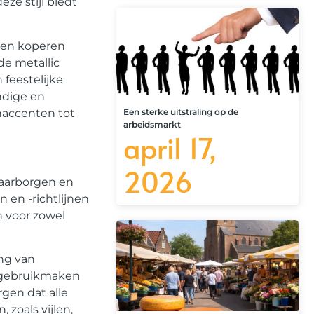
ze stijl biedt
n en koperen
de metallic
 feestelijke
ndige en
Een sterke uitstraling op de
naccenten tot
arbeidsmarkt
april 17,
2026
waarborgen en
 en -richtlijnen
n voor zowel
ng van
 gebruikmaken
gen dat alle
zoals vijlen,