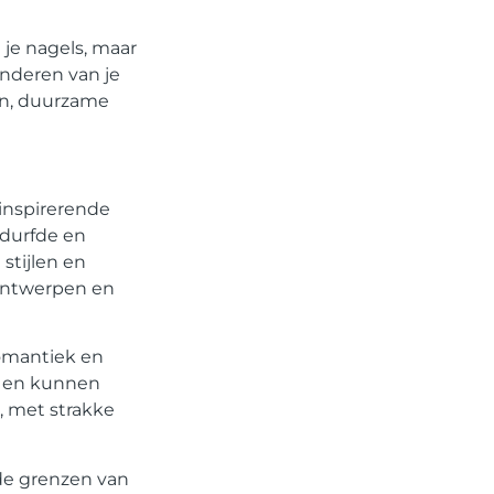
je nagels, maar
inderen van je
en, duurzame
e inspirerende
edurfde en
 stijlen en
 ontwerpen en
romantiek en
ig en kunnen
, met strakke
 de grenzen van