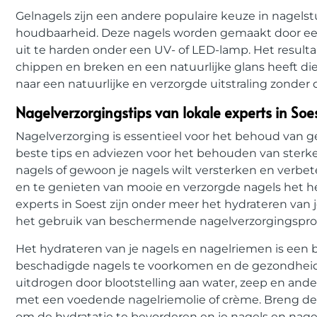
Gelnagels zijn een andere populaire keuze in nagelstu
houdbaarheid. Deze nagels worden gemaakt door een
uit te harden onder een UV- of LED-lamp. Het resulta
chippen en breken en een natuurlijke glans heeft die
naar een natuurlijke en verzorgde uitstraling zonde
Nagelverzorgingstips van lokale experts in Soe
Nagelverzorging is essentieel voor het behoud van g
beste tips en adviezen voor het behouden van sterke 
nagels of gewoon je nagels wilt versterken en verbet
en te genieten van mooie en verzorgde nagels het hel
experts in Soest zijn onder meer het hydrateren van
het gebruik van beschermende nagelverzorgingspro
Het hydrateren van je nagels en nagelriemen is een 
beschadigde nagels te voorkomen en de gezondheid 
uitdrogen door blootstelling aan water, zeep en ande
met een voedende nagelriemolie of crème. Breng de 
om de hydratatie te bevorderen en je nagels en na