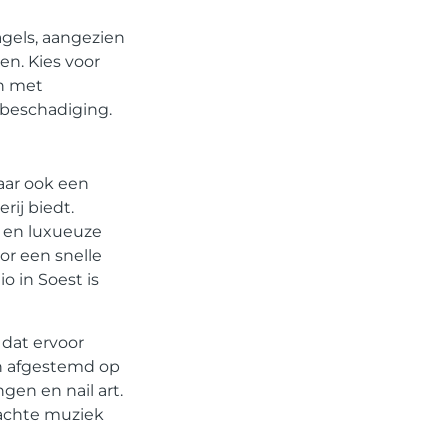
agels, aangezien
en. Kies voor
en met
beschadiging.
aar ook een
ij biedt.
e en luxueuze
or een snelle
 in Soest is
 dat ervoor
jn afgestemd op
gen en nail art.
zachte muziek