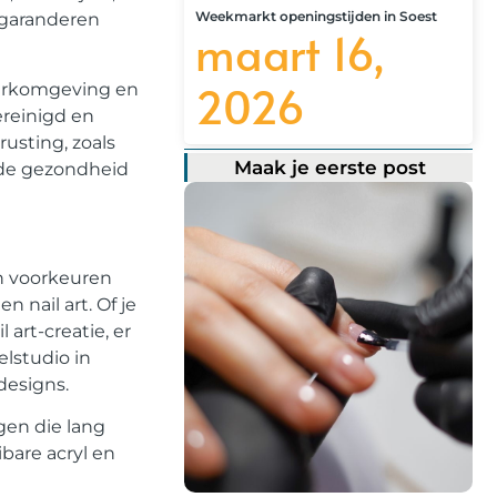
Weekmarkt openingstijden in Soest
 garanderen
maart 16,
2026
werkomgeving en
ereinigd en
usting, zoals
Maak je eerste post
 de gezondheid
en voorkeuren
 nail art. Of je
art-creatie, er
elstudio in
designs.
gen die lang
bare acryl en