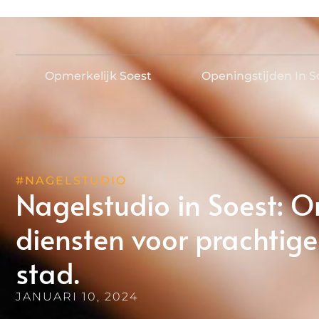
Opmerkelijk Soest
Openingstijden In S
#NAGELSTUDIO
Nagelstudio in Soest: O
diensten voor prachtige
stad.
JANUARI 10, 2024