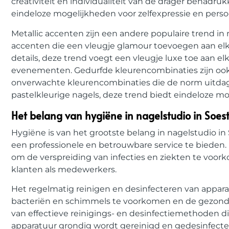
creativiteit en individualiteit van de drager benadru
eindeloze mogelijkheden voor zelfexpressie en persoonl
Metallic accenten zijn een andere populaire trend in
accenten die een vleugje glamour toevoegen aan elke
details, deze trend voegt een vleugje luxe toe aan el
evenementen. Gedurfde kleurencombinaties zijn ook 
onverwachte kleurencombinaties die de norm uitdag
pastelkleurige nagels, deze trend biedt eindeloze mog
Het belang van hygiëne in nagelstudio in Soes
Hygiëne is van het grootste belang in nagelstudio i
een professionele en betrouwbare service te bieden.
om de verspreiding van infecties en ziekten te voo
klanten als medewerkers.
Het regelmatig reinigen en desinfecteren van appar
bacteriën en schimmels te voorkomen en de gezon
van effectieve reinigings- en desinfectiemethoden 
apparatuur grondig wordt gereinigd en gedesinfecteer