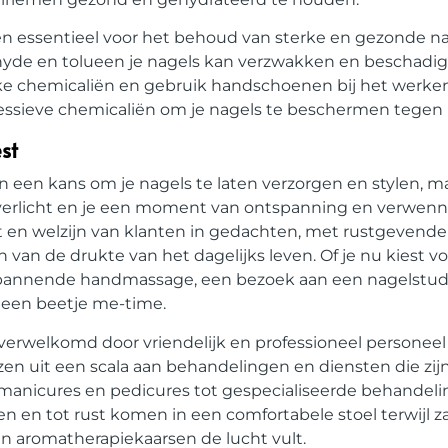
ën essentieel voor het behoud van sterke en gezonde n
ehyde en tolueen je nagels kan verzwakken en beschadig
ijke chemicaliën en gebruik handschoenen bij het werk
ssieve chemicaliën om je nagels te beschermen tegen 
st
en een kans om je nagels te laten verzorgen en stylen, m
 verlicht en je een moment van ontspanning en verwenner
t en welzijn van klanten in gedachten, met rustgevend
an de drukte van het dagelijks leven. Of je nu kiest vo
spannende handmassage, een bezoek aan een nagelstudio
 een beetje me-time.
verwelkomd door vriendelijk en professioneel personeel
ezen uit een scala aan behandelingen en diensten die zi
manicures en pedicures tot gespecialiseerde behandelin
nen en tot rust komen in een comfortabele stoel terwijl 
n aromatherapiekaarsen de lucht vult.