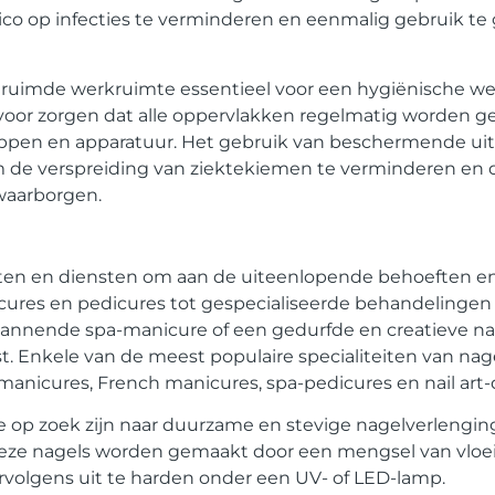
ico op infecties te verminderen en eenmalig gebruik te
eruimde werkruimte essentieel voor een hygiënische 
rvoor zorgen dat alle oppervlakken regelmatig worden g
happen en apparatuur. Het gebruik van beschermende uitr
de verspreiding van ziektekiemen te verminderen en
 waarborgen.
teiten en diensten om aan de uiteenlopende behoeften 
cures en pedicures tot gespecialiseerde behandelingen en
annende spa-manicure of een gedurfde en creatieve nail 
est. Enkele van de meest populaire specialiteiten van nag
-manicures, French manicures, spa-pedicures en nail art-
ie op zoek zijn naar duurzame en stevige nagelverlengin
 Deze nagels worden gemaakt door een mengsel van vloei
rvolgens uit te harden onder een UV- of LED-lamp.