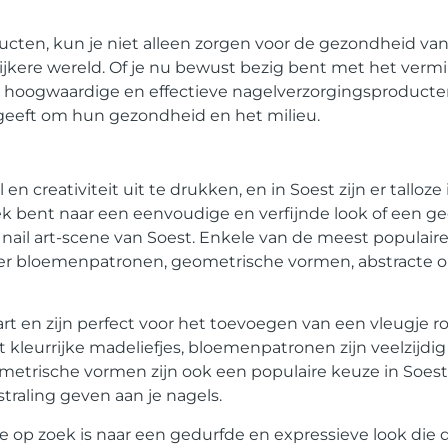
ten, kun je niet alleen zorgen voor de gezondheid van 
jkere wereld. Of je nu bewust bezig bent met het verm
r hoogwaardige en effectieve nagelverzorgingsproduct
 geeft om hun gezondheid en het milieu.
l en creativiteit uit te drukken, en in Soest zijn er talloz
oek bent naar een eenvoudige en verfijnde look of een g
de nail art-scene van Soest. Enkele van de meest populaire
meer bloemenpatronen, geometrische vormen, abstracte
 art en zijn perfect voor het toevoegen van een vleugje 
ot kleurrijke madeliefjes, bloemenpatronen zijn veelzijd
metrische vormen zijn ook een populaire keuze in Soest
traling geven aan je nagels.
e op zoek is naar een gedurfde en expressieve look die