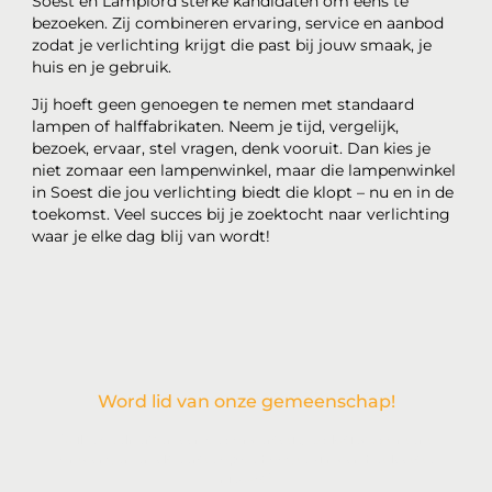
Soest en Lamplord sterke kandidaten om eens te
bezoeken. Zij combineren ervaring, service en aanbod
zodat je verlichting krijgt die past bij jouw smaak, je
huis en je gebruik.
Jij hoeft geen genoegen te nemen met standaard
lampen of halffabrikaten. Neem je tijd, vergelijk,
bezoek, ervaar, stel vragen, denk vooruit. Dan kies je
niet zomaar een lampenwinkel, maar die lampenwinkel
in Soest die jou verlichting biedt die klopt – nu en in de
toekomst. Veel succes bij je zoektocht naar verlichting
waar je elke dag blij van wordt!
Word lid van onze gemeenschap!
Wil je deelnemen aan de conversatie, exclusieve content
ontvangen en als eerste op de hoogte zijn van het laatste
nieuws?