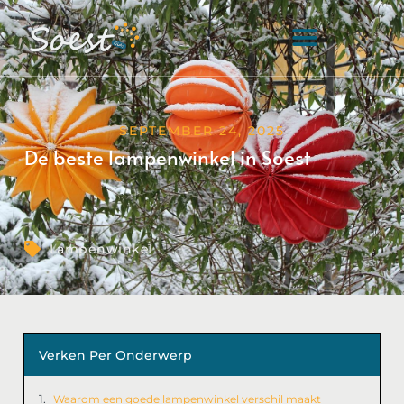
SEPTEMBER 24, 2025
De beste lampenwinkel in Soest
Lampenwinkel
Verken Per Onderwerp
Waarom een goede lampenwinkel verschil maakt