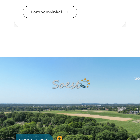
Lampenwinkel
⟶
So