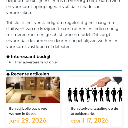
helpt om de kozijnens er fris en verzorgd uit te laten zien
en voorkomt ophoping van vuil dat schade kan
veroorzaken.
Tot slot is het verstandig om regelmatig het hang- en
sluitwerk van de kozijnen te controleren en indien nodig
te smeren met een geschikt smeermiddel. Dit zorgt
ervoor dat de ramen en deuren soepel blijven werken en
voorkomt vastlopen of defecten.
◆ Interessant bedrijf
Hier adverteren? Klik hier
◆ Recente artikelen
Een stijlvolle basis voor
Een sterke uitstraling op de
wonen in Soest
arbeidsmarkt
juni 29, 2026
april 17, 2026