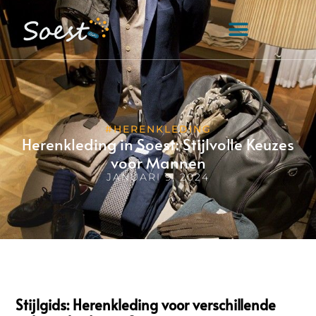
#HERENKLEDING
Herenkleding in Soest: Stijlvolle Keuzes
voor Mannen
JANUARI 9, 2024
Stijlgids: Herenkleding voor verschillende