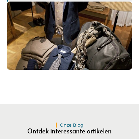
Registreer hier!
Ons platform maakt het gemakkelijk om te beginnen met
publiceren.
Registreer
vandaag nog en start je
publicatieavontuur!
Registreer Nu
Onze Blog
Ontdek interessante artikelen