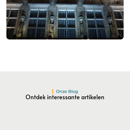
Registreer hier!
Ons platform maakt het gemakkelijk om te beginnen met
publiceren.
Registreer
vandaag nog en start je
publicatieavontuur!
Registreer Nu
Onze Blog
Ontdek interessante artikelen