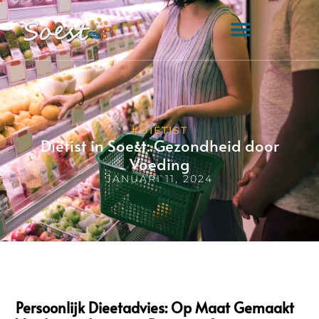
#DIËTIST
Diëtist in Soest: Gezondheid door
Voeding
JANUARI 11, 2024
Persoonlijk Dieetadvies: Op Maat Gemaakt