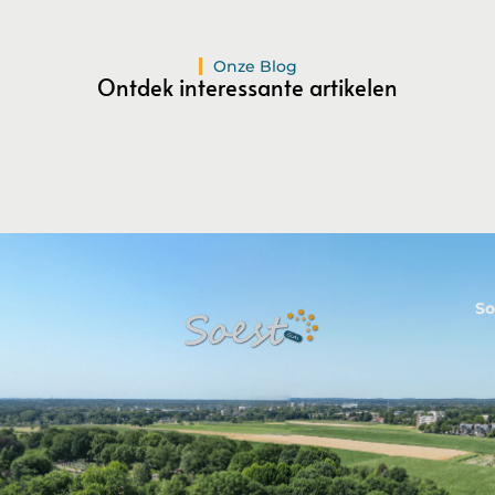
publicatieavontuur!
Registreer Nu
Onze Blog
Ontdek interessante artikelen
So