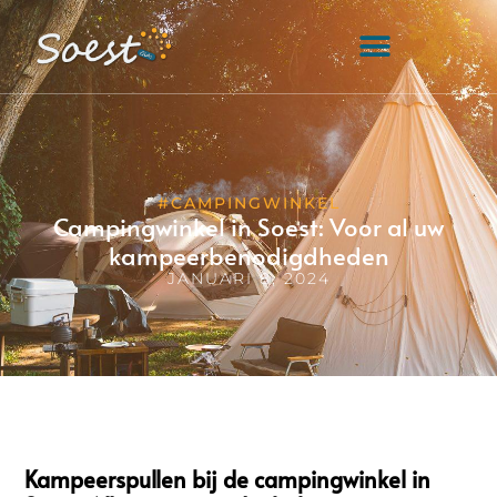
#CAMPINGWINKEL
Campingwinkel in Soest: Voor al uw
kampeerbenodigdheden
JANUARI 8, 2024
Kampeerspullen bij de campingwinkel in