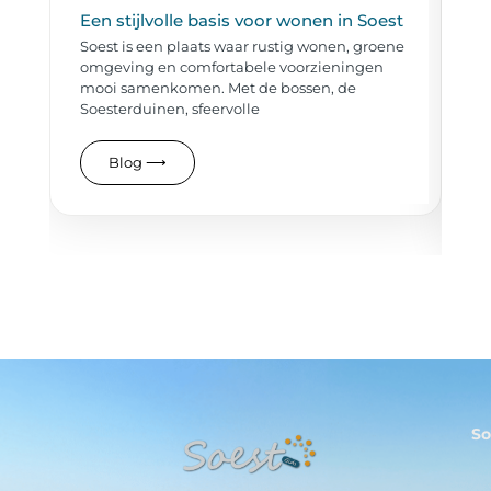
Een stijlvolle basis voor wonen in Soest
So
vl
Soest is een plaats waar rustig wonen, groene
le
omgeving en comfortabele voorzieningen
So
mooi samenkomen. Met de bossen, de
wo
Soesterduinen, sfeervolle
ee
LA
Blog
⟶
So