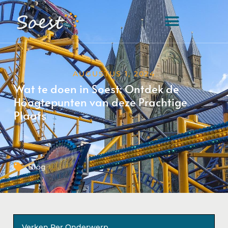
AUGUSTUS 1, 2024
Wat te doen in Soest: Ontdek de
Hoogtepunten van deze Prachtige
Plaats
Blog
Verken Per Onderwerp