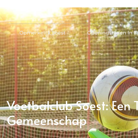
Opmerkelijk Soest
Openingstijden In S
Voetbalclub Soest: Een 
Gemeenschap