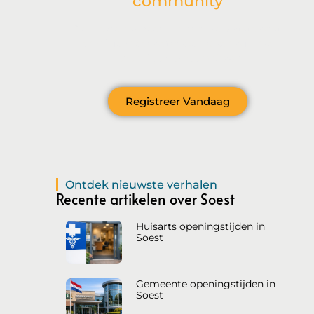
community
Ben je geïnspireerd door onze laatste post
en wil je meer betrokken raken bij onze
levendige gemeenschap?
Registreer Vandaag
Ontdek nieuwste verhalen
Recente artikelen over Soest
Huisarts openingstijden in
Soest
Gemeente openingstijden in
Soest