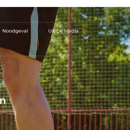
Noodgeval
Uit De Media
en