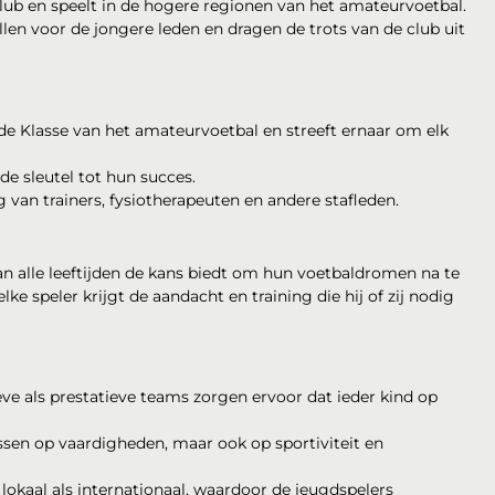
club en speelt in de hogere regionen van het amateurvoetbal.
llen voor de jongere leden en dragen de trots van de club uit
ede Klasse van het amateurvoetbal en streeft ernaar om elk
e sleutel tot hun succes.
van trainers, fysiotherapeuten en andere stafleden.
an alle leeftijden de kans biedt om hun voetbaldromen na te
lke speler krijgt de aandacht en training die hij of zij nodig
ve als prestatieve teams zorgen ervoor dat ieder kind op
cussen op vaardigheden, maar ook op sportiviteit en
lokaal als internationaal, waardoor de jeugdspelers