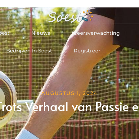
oest
Nieuws
Weersverwachting
Bedrijven In Soest
Registreer
AUGUSTUS 1, 2024
Trots Verhaal van Passie 