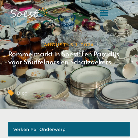
AUGUSTUS 1, 2024
Rommelmarkt in Soest: Een Paradijs
voor Snuffelaars en Schatzoekers
Blog
Verken Per Onderwerp