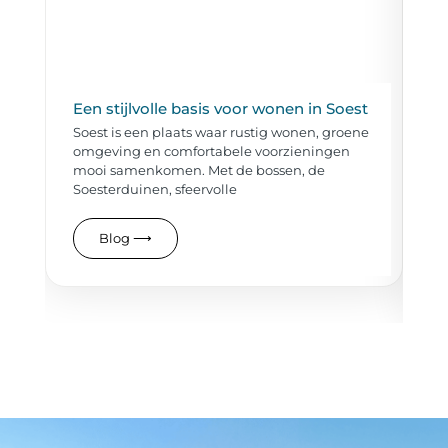
Een stijlvolle basis voor wonen in Soest
So
vl
Soest is een plaats waar rustig wonen, groene
le
omgeving en comfortabele voorzieningen
So
mooi samenkomen. Met de bossen, de
wo
Soesterduinen, sfeervolle
ee
LA
Blog
⟶