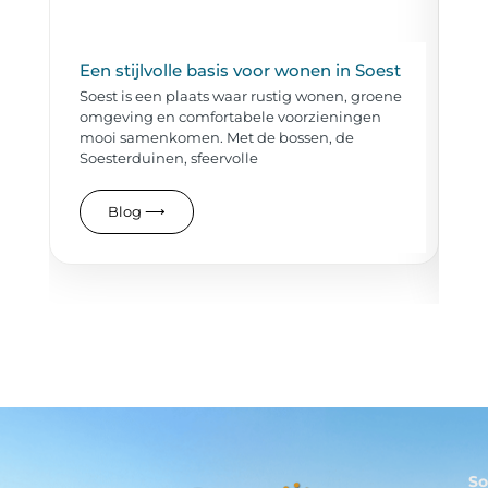
Een stijlvolle basis voor wonen in Soest
So
vl
Soest is een plaats waar rustig wonen, groene
le
omgeving en comfortabele voorzieningen
So
mooi samenkomen. Met de bossen, de
wo
Soesterduinen, sfeervolle
ee
LA
Blog
⟶
So