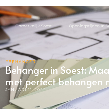
Opmerkelijk Soest
Openingstijden In S
#BEHANGER
Behanger in Soest: Maa
met perfect behangen 
JANUARI 11, 2024