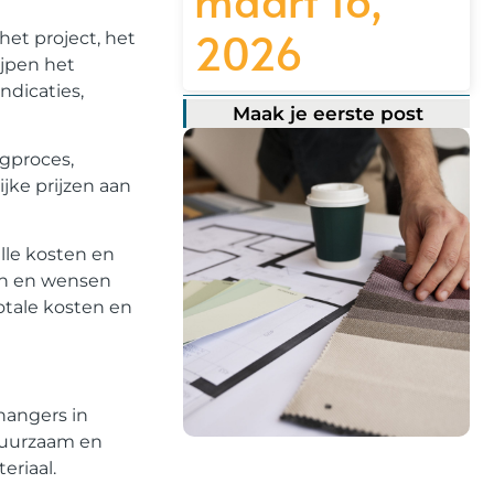
2026
et project, het
ijpen het
ndicaties,
Maak je eerste post
ngproces,
ijke prijzen aan
alle kosten en
ten en wensen
otale kosten en
hangers in
duurzaam en
eriaal.
Registreer hier!