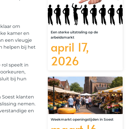
 klaar om
Een sterke uitstraling op de
elke kamer en
arbeidsmarkt
an een vleugje
april 17,
 helpen bij het
2026
rol speelt in
voorkeuren,
luit bij hun
 Soest klanten
slissing nemen.
verstandige en
Weekmarkt openingstijden in Soest
maart 16,