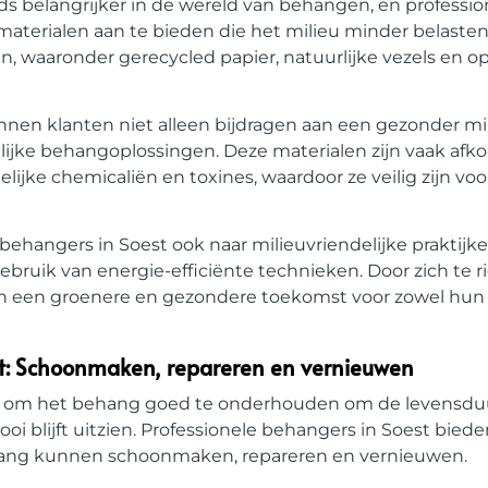
s belangrijker in de wereld van behangen, en professi
 materialen aan te bieden die het milieu minder belasten
 waaronder gerecycled papier, natuurlijke vezels en o
en klanten niet alleen bijdragen aan een gezonder mil
ijke behangoplossingen. Deze materialen zijn vaak afk
ijke chemicaliën en toxines, waardoor ze veilig zijn voo
ehangers in Soest ook naar milieuvriendelijke praktijke
ebruik van energie-efficiënte technieken. Door zich te r
 een groenere en gezondere toekomst voor zowel hun k
t: Schoonmaken, repareren en vernieuwen
rijk om het behang goed te onderhouden om de levensdu
oi blijft uitzien. Professionele behangers in Soest bied
hang kunnen schoonmaken, repareren en vernieuwen.