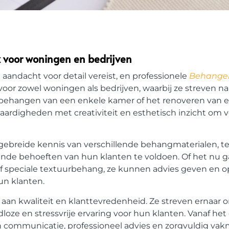
k voor woningen en bedrijven
aandacht voor detail vereist, en professionele
Behanger
oor zowel woningen als bedrijven, waarbij ze streven naa
t behangen van een enkele kamer of het renoveren van e
rdigheden met creativiteit en esthetisch inzicht om v
gebreide kennis van verschillende behangmaterialen, 
opende behoeften van hun klanten te voldoen. Of het nu g
 speciale textuurbehang, ze kunnen advies geven en o
un klanten.
aan kwaliteit en klanttevredenheid. Ze streven ernaar o
oze en stressvrije ervaring voor hun klanten. Vanaf het
pen communicatie, professioneel advies en zorgvuldig v