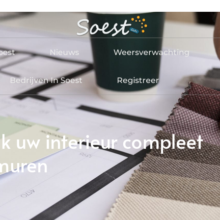
oest
Nieuws
Weersverwachting
Bedrijven In Soest
Registreer
k uw interieur compleet
muren