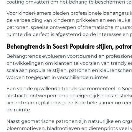
coating omvatten om het behang te beschermen teg
Voor kinderkamers bieden professionele behangers in 
de verbeelding van kinderen prikkelen en een leuke 
patronen, speelse ontwerpen of thematische muursc
ruimte die perfect is afgestemd op de interesses en p
Behangtrends in Soest: Populaire stijlen, patr
Behangtrends evolueren voortdurend en professionel
ontwikkelingen om klanten te voorzien van trendy 
scala aan populaire stijlen, patronen en kleurensc
worden toegepast in verschillende ruimtes.
Een van de opvallende trends die momenteel in Soest
abstracte ontwerpen om een eigentijdse en artistie
accentmuren, plafonds of zelfs de hele kamer om ee
de ruimte.
Naast geometrische patronen zijn natuurlijke en or
bloemmotieven, bladmotieven en dierenprints veel 