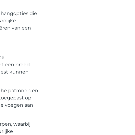
behangopties die
rolijke
eëren van een
te
et een breed
 best kunnen
sche patronen en
 toegepast op
 te voegen aan
rpen, waarbij
lijke