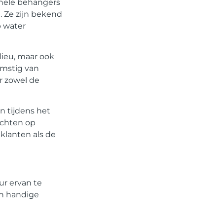
onele behangers
. Ze zijn bekend
p water
ieu, maar ook
omstig van
r zowel de
n tijdens het
ichten op
lanten als de
ur ervan te
en handige