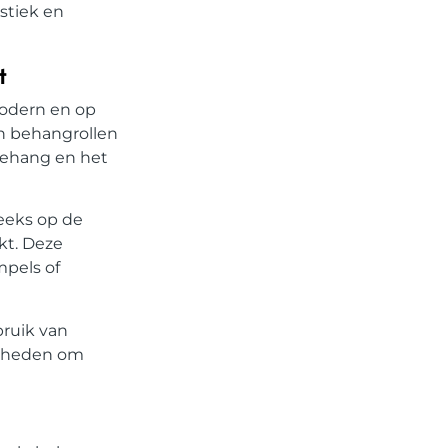
stiek en
t
modern en op
n behangrollen
behang en het
eeks op de
kt. Deze
mpels of
bruik van
jkheden om