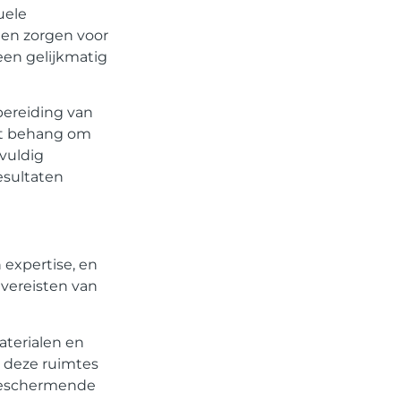
uele
 en zorgen voor
Ons platform maakt het
gemakkelijk om te beginnen met
een gelijkmatig
publiceren.
Registreer
vandaag
nog en start je
publicatieavontuur!
bereiding van
het behang om
Registreer Nu
vuldig
esultaten
 expertise, en
 vereisten van
terialen en
 deze ruimtes
 beschermende