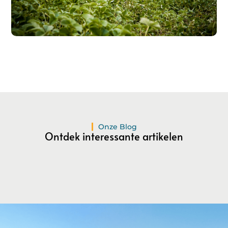
Registreer hier!
Ons platform maakt het gemakkelijk om te beginnen met
publiceren.
Registreer
vandaag nog en start je
publicatieavontuur!
Registreer Nu
Onze Blog
Ontdek interessante artikelen