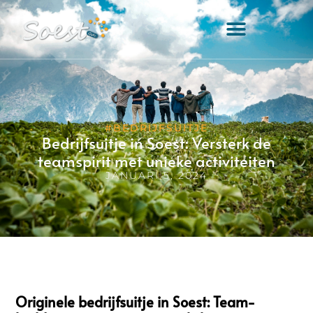
#BEDRIJFSUITJE
Bedrijfsuitje in Soest: Versterk de
teamspirit met unieke activiteiten
JANUARI 5, 2024
Originele bedrijfsuitje in Soest: Team-